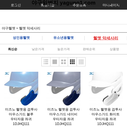
야구일번지 yaguno1.com
로그인
회원가입
주문조회
마이페이지
야구헬멧
>
헬멧 악세사리
|
|
성인용헬멧
유소년용헬멧
헬멧 악세사리
최신순
낮은가격
높은가격
판매순위
상품명
미즈노 헬멧용 검투사
미즈노 헬멧용 검투사
미즈노 헬멧용 검투사
마우스가드 블루
마우스가드 네이비
마우스가드 화이트
우타자용 좌귀
우타자용 좌귀
우타자용 좌귀
1DJHQ111
1DJHQ111
1DJHQ111