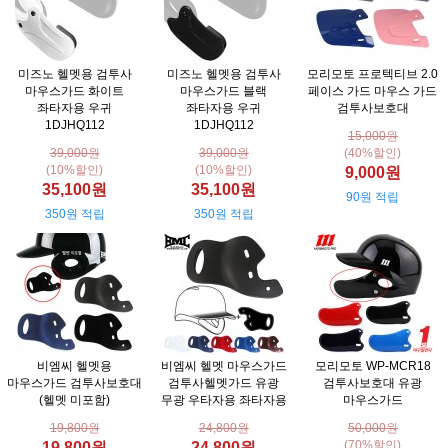
미즈노 헬멧용 검투사
미즈노 헬멧용 검투사
모리모토 프로텍티브 2.0
마우스가드 화이트
마우스가드 블랙
페이스 가드 마우스 가드
좌타자용 우귀
좌타자용 우귀
검투사보호대
1DJHQ112
1DJHQ112
15,000원
39,000원
39,000원
(40%할인)
(10%할인)
(10%할인)
9,000원
35,100원
35,100원
90원 적립
350원 적립
350원 적립
비엠씨 헬멧용
비엠씨 헬멧 마우스가드
모리모토 WP-MCR18
마우스가드 검투사보호대
검투사헬멧가드 유광
검투사보호대 유광
(헬멧 미포함)
무광 우타자용 좌타자용
마우스가드
19,800원
24,800원
50,000원
(70%할인)
19,800원
24,800원