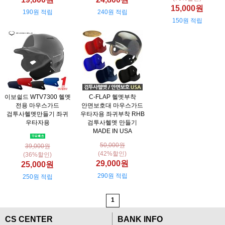
15,000원
190원 적립
240원 적립
150원 적립
이보쉴드 WTV7300 헬멧
C-FLAP 헬멧부착
전용 마우스가드
안면보호대 마우스가드
검투사헬멧만들기 좌귀
우타자용 좌귀부착 RHB
우타자용
검투사헬멧 만들기
MADE IN USA
50,000원
39,000원
(42%할인)
(36%할인)
29,000원
25,000원
290원 적립
250원 적립
1
CS CENTER
BANK INFO