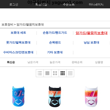
야구일번지 yaguno1.com
로그인
회원가입
주문조회
마이페이지
보호장비
>
암가드/팔꿈치보호대
|
|
보호대 세트
손등가드/핸드가드
암가드/팔꿈치보호대
|
|
풋가드/발목보호대
손목밴드
낭심 보호대
|
|
수비마스크/안면보호대
기타 보호대
최신순
낮은가격
높은가격
판매순위
상품명