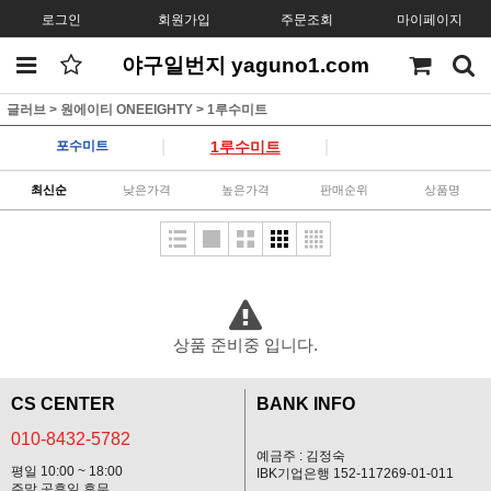
로그인
회원가입
주문조회
마이페이지
야구일번지 yaguno1.com
글러브
>
원에이티 ONEEIGHTY
>
1루수미트
|
|
포수미트
1루수미트
최신순
낮은가격
높은가격
판매순위
상품명
상품 준비중 입니다.
CS CENTER
BANK INFO
010-8432-5782
예금주 : 김정숙
평일 10:00 ~ 18:00
IBK기업은행 152-117269-01-011
주말,공휴일 휴무