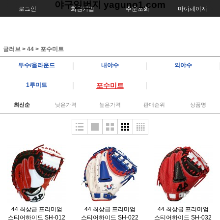
야구일번지 yaguno1.com
로그인
회원가입
주문조회
마이페이지
글러브
>
44
>
포수미트
|
|
투수/올라운드
내야수
외야수
|
|
1루미트
포수미트
최신순
낮은가격
높은가격
판매순위
상품명
44 최상급 프리미엄
44 최상급 프리미엄
44 최상급 프리미엄
스티어하이드 SH-012
스티어하이드 SH-022
스티어하이드 SH-032