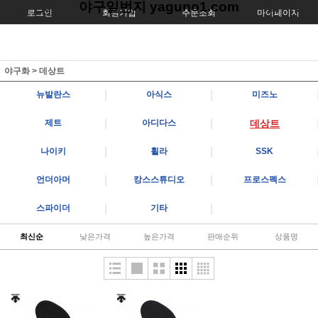
야구일번지 yaguno1.com
로그인
회원가입
주문조회
마이페이지
야구화
>
데상트
|
|
뉴발란스
아식스
미즈노
|
|
제트
아디다스
데상트
|
|
나이키
휠라
SSK
|
|
언더아머
캉스스튜디오
프로스펙스
|
|
스파이더
기타
최신순
낮은가격
높은가격
판매순위
상품명