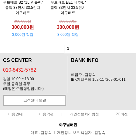
우드배트 B271L M.블랙/
우드배트 EE1 네추럴/
블랙 33인치 33.5인치
블랙 33인치 33.5인치
야구배트
야구배트
300,000원
300,000원
300,000원
300,000원
3,000원 적립
3,000원 적립
1
CS CENTER
BANK INFO
010-8432-5782
예금주 : 김정숙
평일 10:00 ~ 18:00
IBK기업은행 152-117269-01-011
주말,공휴일 휴무
(매장은 주말영업합니다.)
고객센터 연결
이용안내
이용약관
개인정보처리방침
PC버전
야구넘버원
대표 : 김정숙 ㅣ 개인정보 보호 책임자 : 김정숙