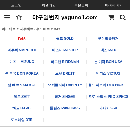
로그인
회원가입
주문조회
마이페이지
야구일번지 yaguno1.com
야구배트
>
나무배트 / 우드배트
>
B45
|
|
B45
골드 GOLD
루이빌슬러거
|
|
마루치 MARUCCI
마스터 MASTER
맥스 MAX
|
|
미즈노 MIZUNO
버드맨 BIRDMAN
본 미국 BON USA
|
|
본 한국 BON KOREA
브렛 BRETT
빅터스 VICTUS
|
|
샘 배트 SAM BAT
오버플라이 OVERFLY
올드 히코리 OLD HICKORY
|
|
제트 ZETT
징거 ZINGER
프로-스펙스 PRO-SPECS
|
|
하드 HARD
롤링스 RAWLINGS
사사키 SSK
|
도브테일 DTB