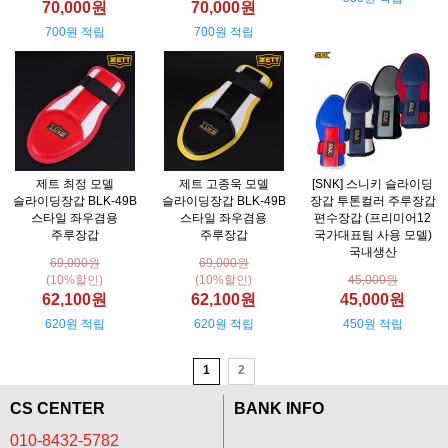
70,000원
70,000원
700원 적립
700원 적립
제트 최정 모델
제트 고종욱 모델
[SNK] 스니키 슬라이딩
슬라이딩장갑 BLK-49B
슬라이딩장갑 BLK-49B
장갑 투톤컬러 주루장갑
스타일 좌우겸용
스타일 좌우겸용
편수장갑 (프리미어12
주루장갑
주루장갑
국가대표팀 사용 모델)
국내생산
69,000원
69,000원
(10%할인)
(10%할인)
45,000원
62,100원
62,100원
45,000원
620원 적립
620원 적립
450원 적립
1
2
CS CENTER
BANK INFO
010-8432-5782