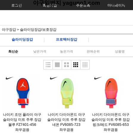
야구일번지 yaguno1.com
로그인
회원가입
주문조회
마이페이지
야구장갑
>
슬라이딩장갑/보호장갑
|
|
슬라이딩장갑
프로텍터장갑
최신순
낮은가격
높은가격
판매순위
상품명
나이키 조던 플라이 야구
나이키 다이아몬드 야구
나이키 다이아몬드 야구
슬라이딩 미트 주루 장갑
슬라이딩 미트 주루 장갑
슬라이딩 미트 주루 장갑
블루 FZ7401-456
네온 FV6085-723
핑크/레드 FV6085-653
좌우겸용
좌우겸용
좌우겸용