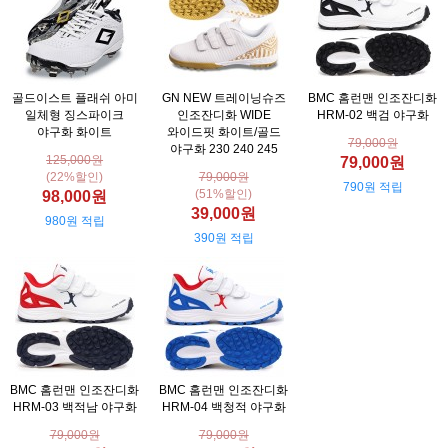
골드이스트 플래쉬 아미
GN NEW 트레이닝슈즈
BMC 홈런맨 인조잔디화
일체형 징스파이크
인조잔디화 WIDE
HRM-02 백검 야구화
야구화 화이트
와이드핏 화이트/골드
79,000원
야구화 230 240 245
125,000원
79,000원
(22%할인)
79,000원
790원 적립
(51%할인)
98,000원
39,000원
980원 적립
390원 적립
BMC 홈런맨 인조잔디화
BMC 홈런맨 인조잔디화
HRM-03 백적남 야구화
HRM-04 백청적 야구화
79,000원
79,000원