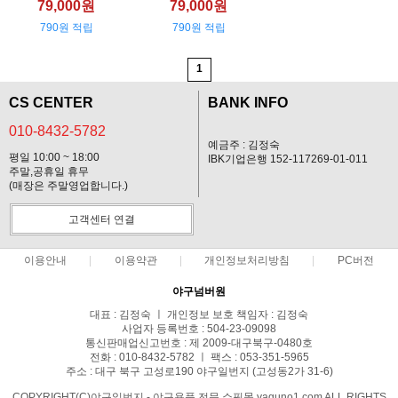
79,000원
79,000원
790원 적립
790원 적립
1
CS CENTER
BANK INFO
010-8432-5782
예금주 : 김정숙
평일 10:00 ~ 18:00
IBK기업은행 152-117269-01-011
주말,공휴일 휴무
(매장은 주말영업합니다.)
고객센터 연결
이용안내
이용약관
개인정보처리방침
PC버전
야구넘버원
대표 : 김정숙 ㅣ 개인정보 보호 책임자 : 김정숙
사업자 등록번호 : 504-23-09098
통신판매업신고번호 : 제 2009-대구북구-0480호
전화 : 010-8432-5782 ㅣ 팩스 : 053-351-5965
주소 : 대구 북구 고성로190 야구일번지 (고성동2가 31-6)
COPYRIGHT(C)야구일번지 - 야구용품 전문 쇼핑몰 yaguno1.com ALL RIGHTS