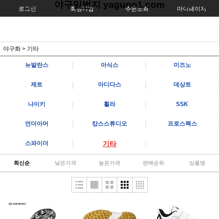
야구일번지 yaguno1.com
로그인
회원가입
주문조회
마이페이지
야구화
>
기타
|
|
뉴발란스
아식스
미즈노
|
|
제트
아디다스
데상트
|
|
나이키
휠라
SSK
|
|
언더아머
캉스스튜디오
프로스펙스
|
|
스파이더
기타
최신순
낮은가격
높은가격
판매순위
상품명