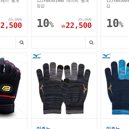
 그레이 동계
12JYBA5014NV 네이비 동계
12JYBA50
장갑
갑
25,000
10
25,000
10
%
%
22,500
22,500
￦
미즈노
미즈노