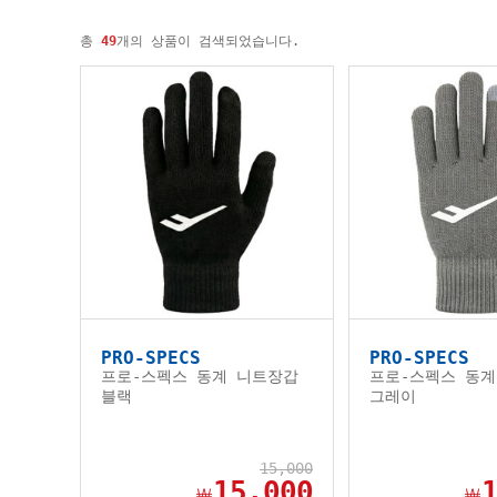
총
49
개의 상품이 검색되었습니다.
PRO-SPECS
PRO-SPECS
프로-스펙스 동계 니트장갑
프로-스펙스 동계
블랙
그레이
15,000
15,000
￦
￦