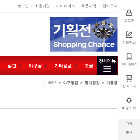
로그인
회원가입
마이페이지
주문내역
장바구니
로그인
회원가입
마이페이지
심판
야구공
기타용품
고글
HOME
>
야구장갑
>
동계장갑
>
겨울용
장바구니
배송조회
리뷰
Q&A