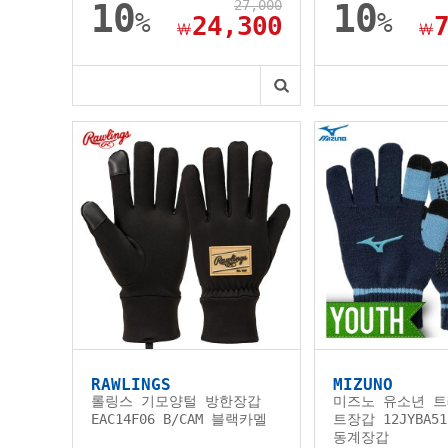
10
27,000
10
%
%
24,300
￦
￦
RAWLINGS
MIZUNO
롤링스 기모양털 방한장갑
미즈노 유소년 트
EAC14F06 B/CAM 블랙카멜
트장갑 12JYBA51
동계장갑