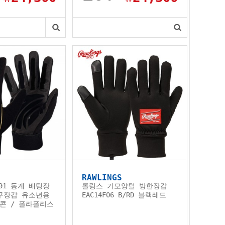
RAWLINGS
391 동계 배팅장
롤링스 기모양털 방한장갑
구장갑 유소년용
EAC14F06 B/RD 블랙레드
콘 / 폴라폴리스