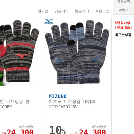
배송문의
이벤트
인기순
낮은가격
높은가격
브랜드명
5만원이상
[무료배송]
최근본상품
MIZUNO
년 니트장갑 블
미즈노 니트장갑 네이비
109BK
12JYCA5014NV
27,000
10
27,000
%
24,300
24,300
￦
￦