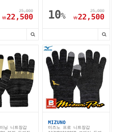
25,000
10
25,000
%
22,500
22,500
￦
￦
MIZUNO
이닝 니트장갑
미즈노 프로 니트장갑