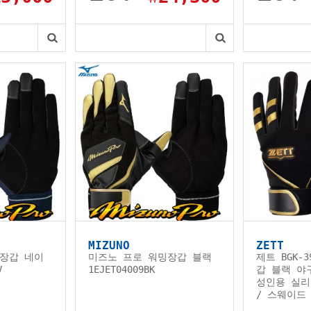
MIZUNO
ZETT
장갑 네이
미즈노 프로 워밍장갑 블랙
제트 BGK-
V
1EJET04009BK
갑 블랙 야
성인용 실리
/ 스웨이드