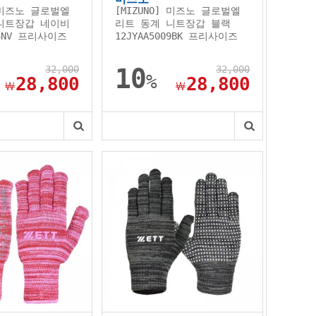
] 미즈노 글로벌엘
[MIZUNO] 미즈노 글로벌엘
니트장갑 네이비
리트 동계 니트장갑 블랙
14NV 프리사이즈
12JYAA5009BK 프리사이즈
32,000
10
32,000
%
28,800
28,800
￦
￦