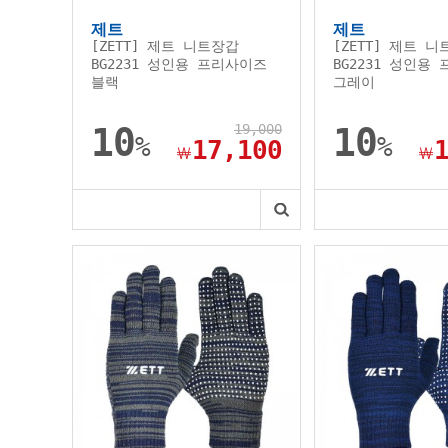
제트
제트
[ZETT] 제트 니트장갑
[ZETT] 제트 
BG2231 성인용 프리사이즈
BG2231 성인용
블랙
그레이
10
19,000
10
%
%
17,100
￦
￦