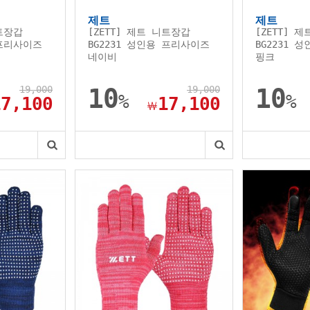
제트
제트
니트장갑
[ZETT] 제트 니트장갑
[ZETT] 
 프리사이즈
BG2231 성인용 프리사이즈
BG2231 
네이비
핑크
19,000
10
19,000
10
%
%
17,100
17,100
￦