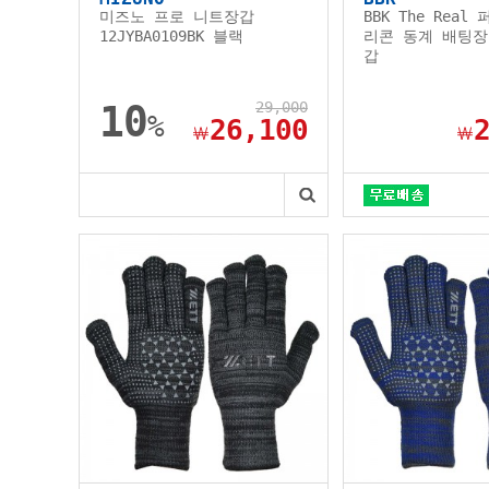
미즈노 프로 니트장갑
BBK The Real
12JYBA0109BK 블랙
리콘 동계 배팅장
갑
10
29,000
%
26,100
￦
￦