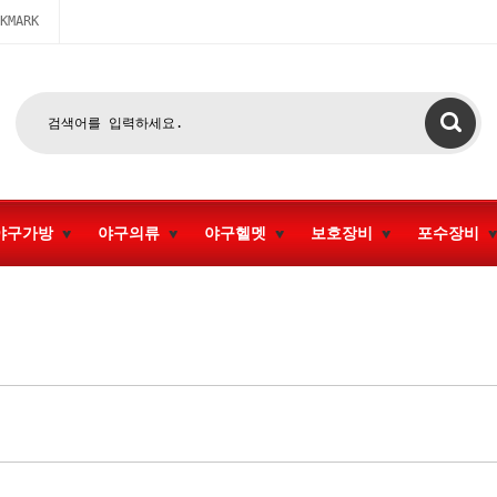
KMARK
야구가방
야구의류
야구헬멧
보호장비
포수장비