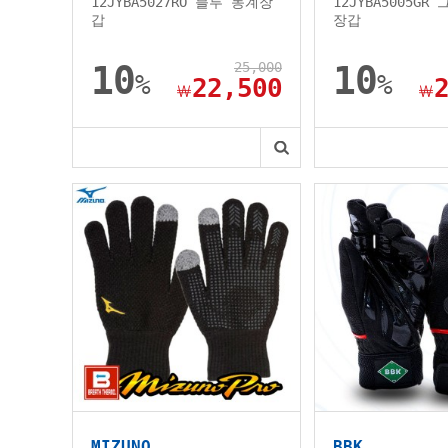
12JYBA5027RO 블루 동계장
12JYBA5005GR
갑
장갑
10
25,000
10
%
%
22,500
￦
￦
MIZUNO
BBK