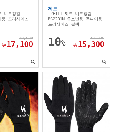
제트
제트 니트장갑
[ZETT] 제트 니트장갑
성인용 프리사이즈
BG2231N 유소년용 주니어용
프리사이즈 블랙
19,000
10
17,000
%
17,100
15,300
￦
￦