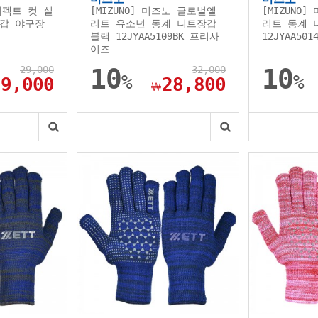
 퍼펙트 컷 실
[MIZUNO] 미즈노 글로벌엘
[MIZUNO
갑 야구장
리트 유소년 동계 니트장갑
리트 동계 
블랙 12JYAA5109BK 프리사
12JYAA50
이즈
29,000
10
32,000
10
%
%
29,000
28,800
￦