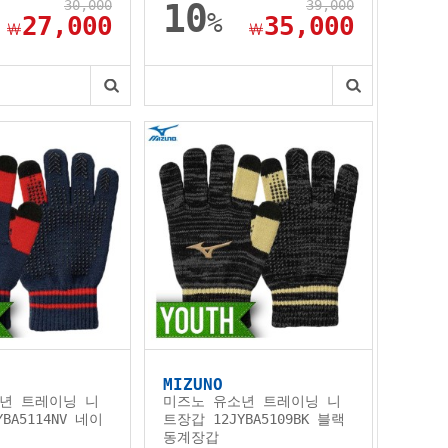
30,000
10
39,000
%
27,000
35,000
￦
￦
MIZUNO
년 트레이닝 니
미즈노 유소년 트레이닝 니
BA5114NV 네이
트장갑 12JYBA5109BK 블랙
동계장갑