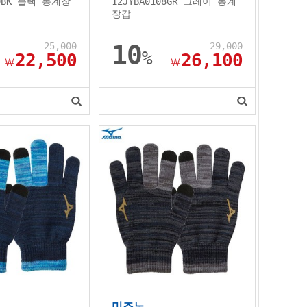
09BK 블랙 동계장
12JYBA0108GR 그레이 동계
장갑
25,000
10
29,000
%
22,500
26,100
￦
￦
미즈노