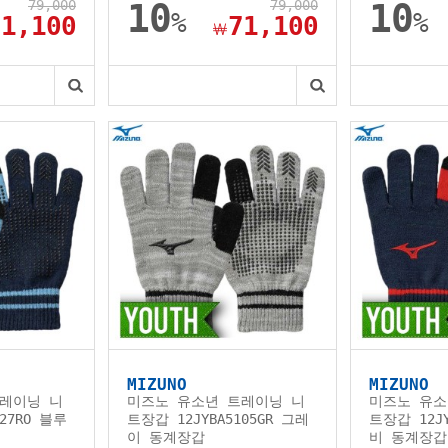
79,000
10
79,000
10
%
%
71,100
71,100
￦
MIZUNO
MIZUNO
레이닝 니
미즈노 유소년 트레이닝 니
미즈노 유소
27RO 블루
트장갑 12JYBA5105GR 그레
트장갑 12JY
이 동계장갑
비 동계장갑