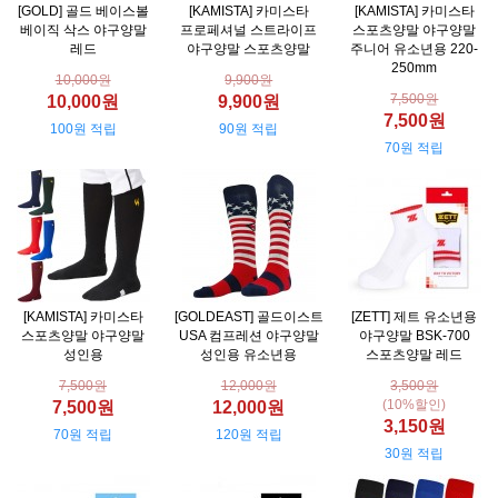
[GOLD] 골드 베이스볼
[KAMISTA] 카미스타
[KAMISTA] 카미스타
베이직 삭스 야구양말
프로페셔널 스트라이프
스포츠양말 야구양말
레드
야구양말 스포츠양말
주니어 유소년용 220-
250mm
10,000원
9,900원
7,500원
10,000원
9,900원
7,500원
100원 적립
90원 적립
70원 적립
[KAMISTA] 카미스타
[GOLDEAST] 골드이스트
[ZETT] 제트 유소년용
스포츠양말 야구양말
USA 컴프레션 야구양말
야구양말 BSK-700
성인용
성인용 유소년용
스포츠양말 레드
7,500원
12,000원
3,500원
(10%할인)
7,500원
12,000원
3,150원
70원 적립
120원 적립
30원 적립