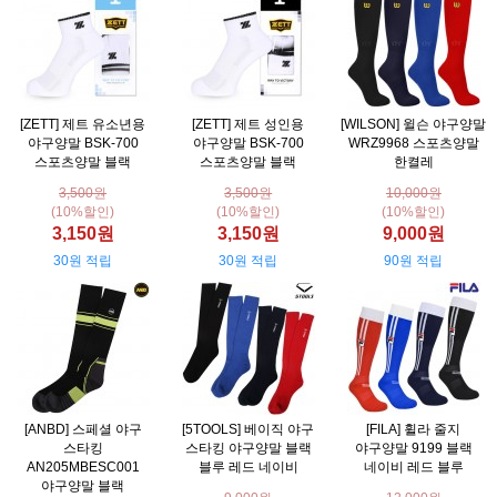
[ZETT] 제트 유소년용
[ZETT] 제트 성인용
[WILSON] 윌슨 야구양말
야구양말 BSK-700
야구양말 BSK-700
WRZ9968 스포츠양말
스포츠양말 블랙
스포츠양말 블랙
한켤레
3,500원
3,500원
10,000원
(10%할인)
(10%할인)
(10%할인)
3,150원
3,150원
9,000원
30원 적립
30원 적립
90원 적립
[ANBD] 스페셜 야구
[5TOOLS] 베이직 야구
[FILA] 휠라 줄지
스타킹
스타킹 야구양말 블랙
야구양말 9199 블랙
AN205MBESC001
블루 레드 네이비
네이비 레드 블루
야구양말 블랙