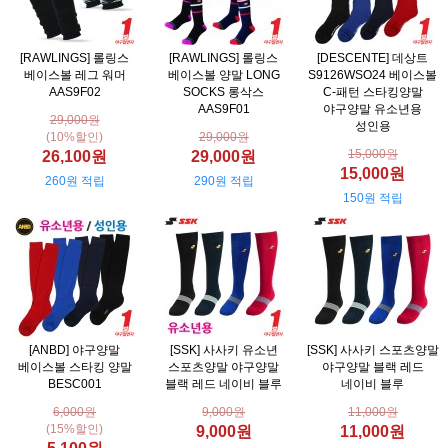
[RAWLINGS] 롤링스
[RAWLINGS] 롤링스
[DESCENTE] 데상트
베이스볼 레그 워머
베이스볼 양말 LONG
S9126WSO24 베이스볼
AAS9F02
SOCKS 롱삭스
C-패턴 스타킹양말
AAS9F01
야구양말 유소년용
29,000원
성인용
(10%할인)
29,000원
15,000원
26,100원
29,000원
15,000원
260원 적립
290원 적립
150원 적립
[ANBD] 야구양말
[SSK] 사사키 유소년
[SSK] 사사키 스포츠양말
베이스볼 스타킹 양말
스포츠양말 야구양말
야구양말 블랙 레드
BESC001
블랙 레드 네이비 블루
네이비 블루
6,000원
9,000원
11,000원
(15%할인)
9,000원
11,000원