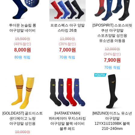
투더문 논슬립 롱
프로스펙스 야구 양말
[SPOSPIRIT] 스포스피릿
야구양말 네이비
스타킹 26호
쿠션 야구양말
스포츠양말 성인용
15,500원
11,000원
유소년용 아동용
(48%할인)
(36%할인)
12,000원
8,000원
7,000원
(34%할인)
80원 적립
70원 적립
7,900원
70원 적립
[GOLDEAST] 골드이스트
[HATAKEYAMA]
[MIZUNO] 미즈노 유소년
샌디에이고 노랑
하타케야마 무지스타킹
야구양말
야구양말 성인용
야구양말 블랙 네이비
12YX1U2109BK 블랙
블루 레드
210~240mm
10,000원