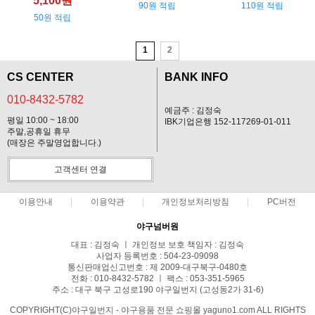
5,100원
90원 적립
110원 적립
50원 적립
1
2
CS CENTER
BANK INFO
010-8432-5782
예금주 : 김정숙
평일 10:00 ~ 18:00
IBK기업은행 152-117269-01-011
주말,공휴일 휴무
(매장은 주말영업합니다.)
고객센터 연결
이용안내
이용약관
개인정보처리방침
PC버전
야구넘버원
대표 : 김정숙 ㅣ 개인정보 보호 책임자 : 김정숙
사업자 등록번호 : 504-23-09098
통신판매업신고번호 : 제 2009-대구북구-0480호
전화 : 010-8432-5782 ㅣ 팩스 : 053-351-5965
주소 : 대구 북구 고성로190 야구일번지 (고성동2가 31-6)
COPYRIGHT(C)야구일번지 - 야구용품 전문 쇼핑몰 yaguno1.com ALL RIGHTS