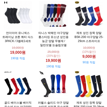
언더아머 유니섹스
타니스 박해민 야구양말
제트 성인 장목 양말
트레이닝 코튼 쿼터 삭스
롱스타킹 유소년 성인용
BSK-200 야구양말 25-
3PACK / 3켤레1세트
농군 양말 무봉재 /
29cm 스트라이프
일반모델 논슬립모델
19,000원
10,000원
25,000원
(10%할인)
19,000원
(20%할인)
9,000원
190원 적립
19,900원
90원 적립
190원 적립
골드 베이스볼 베이직
러펠스 솔리드 야구 양말
제트 성인 장목 양말
유소년 삭스 야구양말
스타킹 성인용 유소년용
BSK-200 단색 25-29cm