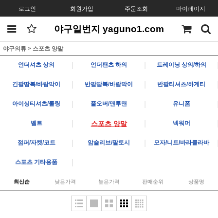
로그인
회원가입
주문조회
마이페이지
야구일번지 yaguno1.com
야구의류
>
스포츠 양말
|
|
언더셔츠 상의
언더팬츠 하의
트레이닝 상의/하의
|
|
긴팔땀복/바람막이
반팔땀복/바람막이
반팔티셔츠/하계티
|
|
아이싱티셔츠/쿨링
풀오버/맨투맨
유니폼
|
|
벨트
스포츠 양말
넥워머
|
|
점퍼/자켓/코트
암슬리브/팔토시
모자/니트/바라클라바
|
스포츠 기타용품
최신순
낮은가격
높은가격
판매순위
상품명