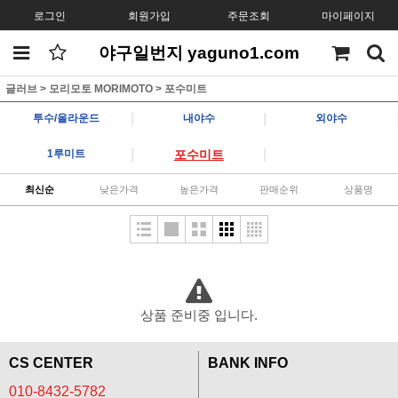
로그인
회원가입
주문조회
마이페이지
야구일번지 yaguno1.com
글러브
>
모리모토 MORIMOTO
>
포수미트
|
|
투수/올라운드
내야수
외야수
|
|
1루미트
포수미트
최신순
낮은가격
높은가격
판매순위
상품명
상품 준비중 입니다.
CS CENTER
BANK INFO
010-8432-5782