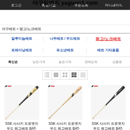
야구일번지 yaguno1.com
로그인
회원가입
주문조회
마이페이지
야구배트
>
펑고/노크배트
|
|
알루미늄배트
나무배트 / 우드배트
펑고/노크배트
|
|
트레이닝배트
유소년배트
배트 기타용품
최신순
낮은가격
높은가격
판매순위
상품명
SSK 사사키 프로엣지
SSK 사사키 프로엣지
SSK 사사키 프로엣지
우드 펑고배트 BAT-
우드 펑고배트 BAT-
우드 펑고배트 BAT-