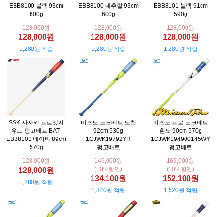
EBB8100 블랙 93cm
EBB8100 네추럴 93cm
EBB8101 블랙 91cm
600g
600g
590g
128,000원
128,000원
128,000원
128,000원
128,000원
128,000원
1,280원 적립
1,280원 적립
1,280원 적립
SSK 사사키 프로엣지
미즈노 노크배트 노청
미즈노 프로 노크배트
우드 펑고배트 BAT-
92cm 530g
흰노 90cm 570g
EBB8101 네이비 89cm
1CJWK19792YR
1CJWK194900145WY
570g
펑고배트
펑고배트
128,000원
149,000원
169,000원
(10%할인)
(10%할인)
128,000원
134,100원
152,100원
1,280원 적립
1,340원 적립
1,520원 적립