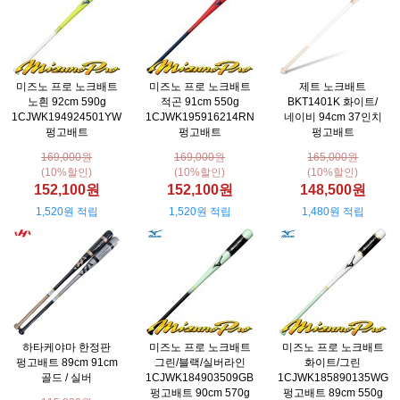
미즈노 프로 노크배트
미즈노 프로 노크배트
제트 노크배트
노흰 92cm 590g
적곤 91cm 550g
BKT1401K 화이트/
1CJWK194924501YW
1CJWK195916214RN
네이비 94cm 37인치
펑고배트
펑고배트
펑고배트
169,000원
169,000원
165,000원
(10%할인)
(10%할인)
(10%할인)
152,100원
152,100원
148,500원
1,520원 적립
1,520원 적립
1,480원 적립
하타케야마 한정판
미즈노 프로 노크배트
미즈노 프로 노크배트
펑고배트 89cm 91cm
그린/블랙/실버라인
화이트/그린
골드 / 실버
1CJWK184903509GB
1CJWK185890135WG
펑고배트 90cm 570g
펑고배트 89cm 550g