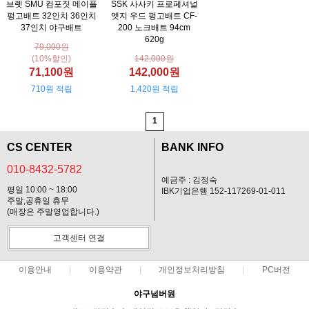
브렛 SMU 컴포짓 메이플
SSK 사사키 프로페셔널
펑고배트 32인치 36인치
엣지 우드 펑고배트 CF-
37인치 야구배트
200 노크배트 94cm
620g
79,000원
(10%할인)
142,000원
71,100원
142,000원
710원 적립
1,420원 적립
1
CS CENTER
BANK INFO
010-8432-5782
예금주 : 김정숙
평일 10:00 ~ 18:00
IBK기업은행 152-117269-01-011
주말,공휴일 휴무
(매장은 주말영업합니다.)
고객센터 연결
이용안내
이용약관
개인정보처리방침
PC버전
야구넘버원