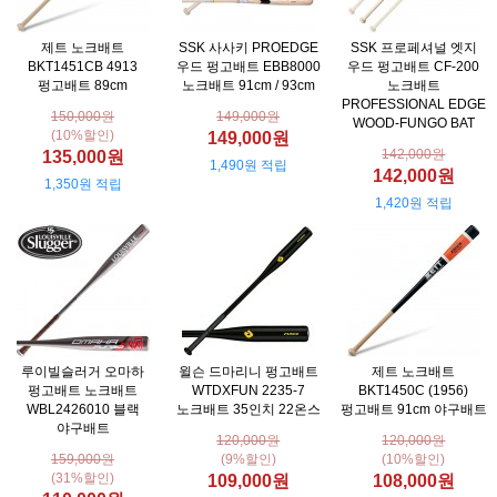
제트 노크배트
SSK 사사키 PROEDGE
SSK 프로페셔널 엣지
BKT1451CB 4913
우드 펑고배트 EBB8000
우드 펑고배트 CF-200
펑고배트 89cm
노크배트 91cm / 93cm
노크배트
PROFESSIONAL EDGE
150,000원
149,000원
WOOD-FUNGO BAT
(10%할인)
149,000원
142,000원
135,000원
1,490원 적립
142,000원
1,350원 적립
1,420원 적립
루이빌슬러거 오마하
윌슨 드마리니 펑고배트
제트 노크배트
펑고배트 노크배트
WTDXFUN 2235-7
BKT1450C (1956)
WBL2426010 블랙
노크배트 35인치 22온스
펑고배트 91cm 야구배트
야구배트
120,000원
120,000원
159,000원
(9%할인)
(10%할인)
(31%할인)
109,000원
108,000원