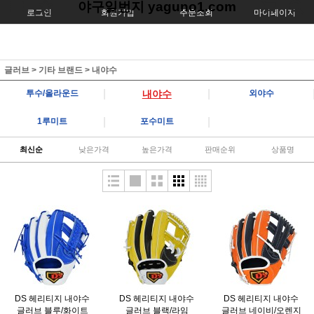
야구일번지 yaguno1.com
로그인
회원가입
주문조회
마이페이지
글러브
>
기타 브랜드
>
내야수
|
|
투수/올라운드
내야수
외야수
|
|
1루미트
포수미트
최신순
낮은가격
높은가격
판매순위
상품명
DS 헤리티지 내야수
DS 헤리티지 내야수
DS 헤리티지 내야수
글러브 블루/화이트
글러브 블랙/라임
글러브 네이비/오렌지