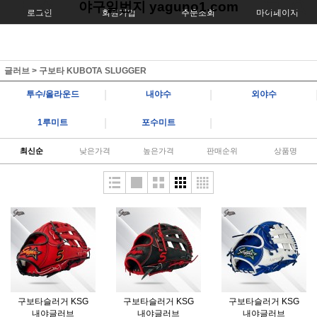
야구일번지 yaguno1.com
로그인
회원가입
주문조회
마이페이지
글러브
>
구보타 KUBOTA SLUGGER
|
|
투수/올라운드
내야수
외야수
|
|
1루미트
포수미트
최신순
낮은가격
높은가격
판매순위
상품명
구보타슬러거 KSG
구보타슬러거 KSG
구보타슬러거 KSG
내야글러브
내야글러브
내야글러브