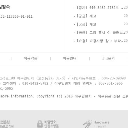
김정숙
20
[공지] 010-8432-5782로 카톡, 문자, 전화로 문의 부탁드립니다.
20
[궁금] 재고
152-117269-01-011
20
[궁금] 재고
20
[궁금] 그럼 혹시 이 글러브 경식으로 써도 괜찮을까요?
20
[요청] 요청사항 참고 부탁드립니다
이용약관
이용안내
1:1문의
로190 야구일번지 (고성동2가 31-6) / 사업자등록번호 : 504-23-09098
객센터 : 010-8432-5782 / 야구일번지 매장 연락처 : 053-351-5966
1-5965
re information. Copyright (c) 2016 야구일번지 - 야구용품 전문 쇼핑몰 y