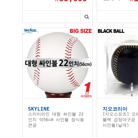
SKYLINE
지오코리아
스카이라인 대형 싸인볼 22
[지오스포츠] 오
인치 약56cm 사인볼 장식용
블랙 검정야구공 
큰공
사인볼(낱개)