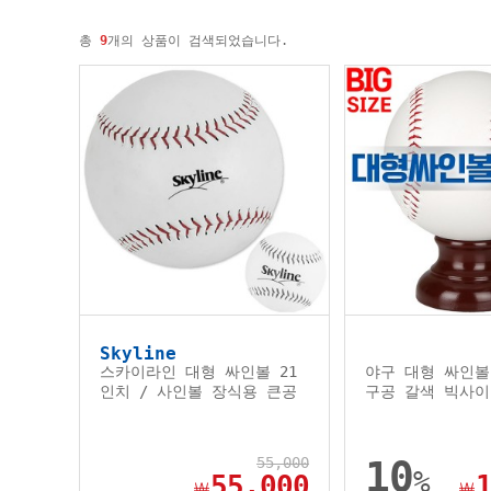
총
9
개의 상품이 검색되었습니다.
Skyline
스카이라인 대형 싸인볼 21
야구 대형 싸인볼
인치 / 사인볼 장식용 큰공
구공 갈색 빅사
55,000
10
%
55,000
￦
￦