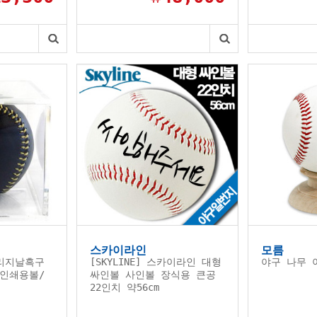
스카이라인
모름
리지날흑구
[SKYLINE] 스카이라인 대형
야구 나무 
인쇄용볼/
싸인볼 사인볼 장식용 큰공
22인치 약56cm