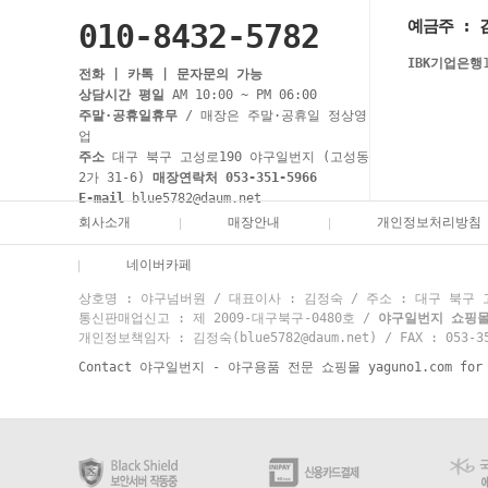
예금주 : 
010-8432-5782
IBK기업은행
전화 | 카톡 | 문자문의 가능
상담시간 평일
AM 10:00 ~ PM 06:00
주말·공휴일휴무
/ 매장은 주말·공휴일 정상영
업
주소
대구 북구 고성로190 야구일번지 (고성동
2가 31-6)
매장연락처 053-351-5966
E-mail
blue5782@daum.net
회사소개
매장안내
개인정보처리방침
네이버카페
상호명 : 야구넘버원 / 대표이사 : 김정숙 / 주소 : 대구 북구 고성
통신판매업신고 : 제 2009-대구북구-0480호 /
야구일번지 쇼핑몰 고
개인정보책임자 : 김정숙(blue5782@daum.net) / FAX : 053-35
Contact 야구일번지 - 야구용품 전문 쇼핑몰 yaguno1.com for mo