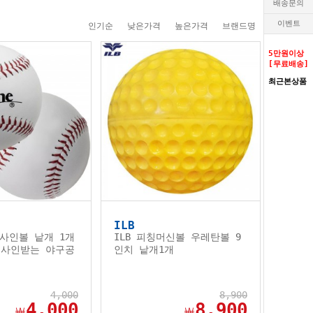
배송문의
이벤트
인기순
낮은가격
높은가격
브랜드명
5만원이상
[무료배송]
최근본상품
ILB
사인볼 낱개 1개
ILB 피칭머신볼 우레탄볼 9
ll 사인받는 야구공
인치 낱개1개
4,000
8,900
4,000
8,900
￦
￦