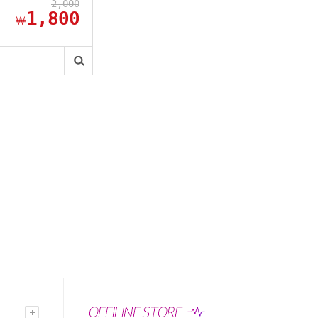
2,000
1,800
￦