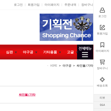
로그인
회원가입
마이페이지
주문내역
장바구니
로그인
회원가입
마이페이지
심판
야구공
기타용품
고글
HOME
>
야구공
>
싸인볼/기타
장바구니
배송조회
싸인볼/기타
리뷰
Q&A