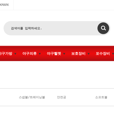
KMARK
야구가방
야구의류
야구헬멧
보호장비
포수장비
스넵볼/트레이닝볼
안전공
소프트볼