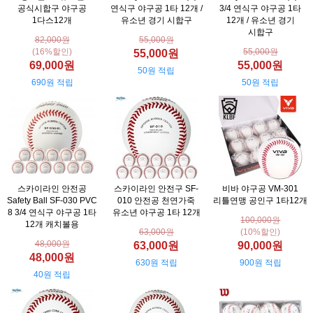
공식시합구 야구공
연식구 야구공 1타 12개 /
3/4 연식구 야구공 1타
1다스12개
유소년 경기 시합구
12개 / 유소년 경기
시합구
82,000원
55,000원
(16%할인)
55,000원
55,000원
69,000원
55,000원
50원 적립
690원 적립
50원 적립
스카이라인 안전공
스카이라인 안전구 SF-
비바 야구공 VM-301
Safety Ball SF-030 PVC
010 안전공 천연가죽
리틀연맹 공인구 1타12개
8 3/4 연식구 야구공 1타
유소년 야구공 1타 12개
100,000원
12개 캐치볼용
63,000원
(10%할인)
48,000원
63,000원
90,000원
48,000원
630원 적립
900원 적립
40원 적립