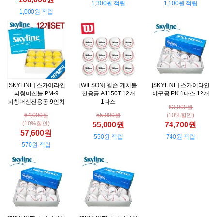
1,300원 적립
1,100원 적립
1,000원 적립
[SKYLINE] 스카이라인
[WILSON] 윌슨 캐치볼
[SKYLINE] 스카이라인
피칭머신볼 PM-9
전용공 A1150T 12개
야구공 PK 1다스 12개
피칭머신전용공 9인치
1다스
83,000원
64,000원
55,000원
(10%할인)
(10%할인)
55,000원
74,700원
57,600원
550원 적립
740원 적립
570원 적립