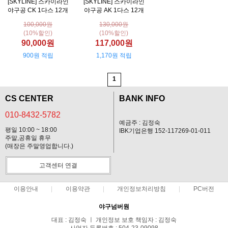
[SKYLINE] 스카이라인
[SKYLINE] 스카이라인
야구공 CK 1다스 12개
야구공 AK 1다스 12개
100,000원
130,000원
(10%할인)
(10%할인)
90,000원
117,000원
900원 적립
1,170원 적립
1
CS CENTER
BANK INFO
010-8432-5782
예금주 : 김정숙
평일 10:00 ~ 18:00
IBK기업은행 152-117269-01-011
주말,공휴일 휴무
(매장은 주말영업합니다.)
고객센터 연결
이용안내
이용약관
개인정보처리방침
PC버전
야구넘버원
대표 : 김정숙 ㅣ 개인정보 보호 책임자 : 김정숙