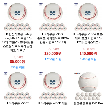
ILB 안전터프공 Safety
ILB 야구공 I-300C
ILB 야구공 I-100A 프로/
ToughBall 야구공 1타
중학교/사회인야구 KBSA
대학/고교 시합구 1타
12개 / 케블라 트레이닝볼
인증 시합구 1타 12개
12개 (퓨처스리그)
스크린야구 야구레슨장
120,000원
140,000원
학교 야구부
120,000원
140,000원
85,000원
1,200원 적립
1,400원 적립
85,000원
850원 적립
ILB 야구공 I-500T
ILB 야구공 I-400D 대한
겐코볼 월드볼 KWLB-A