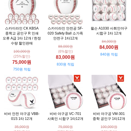
스카이라인 CK KBSA
스카이라인 안전공 SF-
윌슨 A1030 사회인야구
중학교 공인구 R 인쇄
020 Safety Ball 소가죽
시합구 1타 12개
오류 A급 1타 12개 / 한정
안전구 1타12개
84,000원
수량 할인판매
88,000원
84,000원
100,000원
(6%할인)
840원 적립
(25%할인)
83,000원
75,000원
830원 적립
750원 적립
비바 안전 야구공 VBB-
비바 야구공 VC-701
비바 야구공 VM-301
01S 1타 12개
사회인 시합구 1타12개
중학 공인구 1타12개
35,000원
75,000원
100,000원