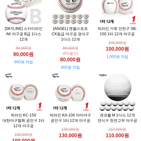
[SKYLINE] 스카이라인
[ANGEL] 엔젤스포츠
빅라인 가죽 안전구 SB-
AK 야구공 B급 1다스
CK등급 야구공 경식구
150 1타 12개 야구공
12개
1다스 12개
100,000원
90,000원
88,000원
100,000원
(9%할인)
90,000원
1,000원 적립
80,000원
900원 적립
800원 적립
빅라인 KC-150
빅라인 KA-100 아마야구
겐코볼 M 1다스 12개
대한야구협회 공인구 1타
공인구 1타 12개 야구공
연식구 천연고무 야구공
12개 야구공
130,000원
110,000원
100,000원
130,000원
110,000원
100,000원