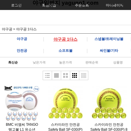
야구일번지 yaguno1.com
로그인
회원가입
주문조회
마이페이지
야구공
>
야구공 1다스
|
|
야구공
야구공 1다스
스넵볼/트레이닝볼
|
|
안전공
소프트볼
싸인볼/기타
최신순
낮은가격
높은가격
판매순위
상품명
BMC 비엠씨 TANGO
스카이라인 안전공
스카이라인 안전공
탱고볼 L1 유소년
Safety Ball SF-030(P)
Safety Ball SF-030(P) 8