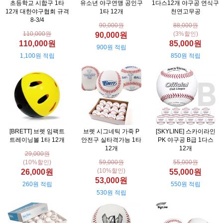
초등학교 시합구 1타
유소년 야구연맹 공인구
1다스12개 야구공 연식구
12개 대한야구협회 규격
1타 12개
천연고무공
8-3/4
90,000원
88,000원
110,000원
(3%할인)
90,000원
110,000원
85,000원
900원 적립
1,100원 적립
850원 적립
[BRETT] 브렛 임팩트
브렛 시그네틱 가죽 P
[SKYLINE] 스카이라인
트레이닝볼 1타 12개
안전구 실타격가능 1타
PK 야구공 B급 1다스
12개
12개
29,000원
(10%할인)
59,000원
55,000원
(10%할인)
26,000원
55,000원
53,000원
260원 적립
550원 적립
530원 적립