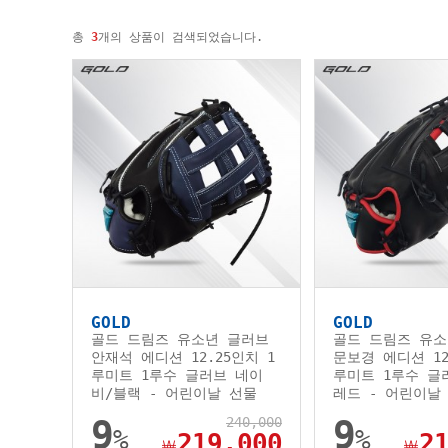
총
3
개의 상품이 검색되었습니다.
GOLD
GOLD
골드 드림즈 유소년 글러브
골드 드림즈 유소
안재석 에디션 12.25인치 1
문보경 에디션 12
루미트 1루수 글러브 네이
루미트 1루수 글
비/블랙 - 어린이날 선물
레드 - 어린이날
9
240,000
9
%
%
219,000
2
￦
￦