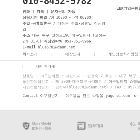
010-8432-5782
IBK기업은행
전화 | 카톡 | 문자문의 가능
상담시간 평일
AM 10:00 ~ PM 06:00
주말·공휴일휴무
/ 매장은 주말·공휴일 정상영
업
주소
대구 북구 고성로190 야구일번지 (고성동
2가 31-6)
매장연락처 053-351-5966
E-mail
blue5782@daum.net
회사소개
매장안내
개인정보처리방침
네이버카페
상호명 : 야구넘버원 / 대표이사 : 김정숙 / 주소 : 대구 북구 고성
통신판매업신고 : 제 2009-대구북구-0480호 /
야구일번지 쇼핑몰 고
개인정보책임자 : 김정숙(blue5782@daum.net) / FAX : 053-35
Contact 야구일번지 - 야구용품 전문 쇼핑몰 yaguno1.com for mo