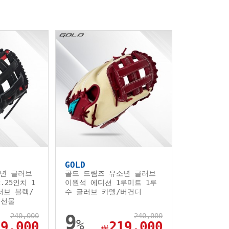
GOLD
년 글러브
골드 드림즈 유소년 글러브
.25인치 1
이원석 에디션 1루미트 1루
러브 블랙/
수 글러브 카멜/버건디
 선물
240,000
9
240,000
%
19,000
219,000
￦