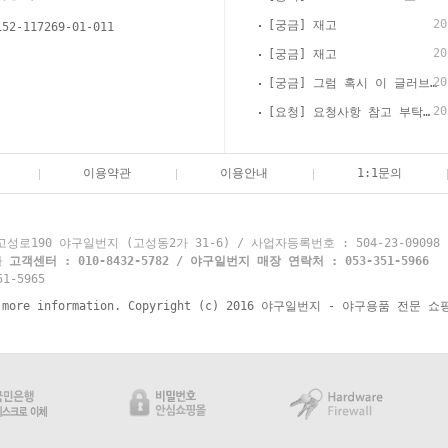
20
[궁금] 재고
152-117269-01-011
20
[궁금] 재고
20
[궁금] 그럼 혹시 이 글러브 경식으로 써도 괜찮을까요?
20
[요청] 요청사항 참고 부탁드립니다
이용약관
이용안내
1:1문의
로190 야구일번지 (고성동2가 31-6) / 사업자등록번호 : 504-23-09098
객센터 : 010-8432-5782 / 야구일번지 매장 연락처 : 053-351-5966
1-5965
re information. Copyright (c) 2016 야구일번지 - 야구용품 전문 쇼핑몰 y