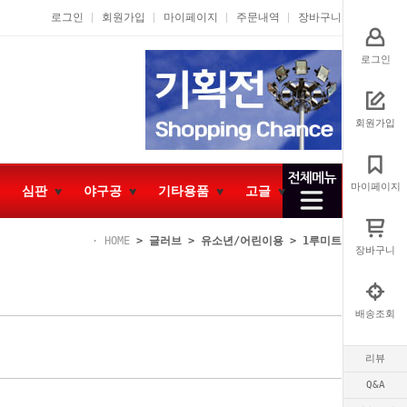
로그인
회원가입
마이페이지
주문내역
장바구니
로그인
회원가입
마이페이지
심판
야구공
기타용품
고글
HOME
>
글러브
>
유소년/어린이용
>
1루미트
장바구니
배송조회
리뷰
Q&A