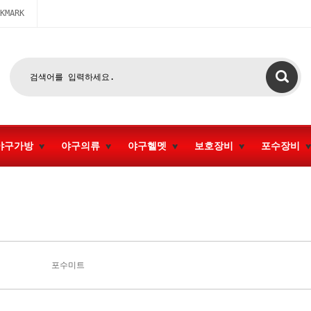
KMARK
야구가방
야구의류
야구헬멧
보호장비
포수장비
포수미트