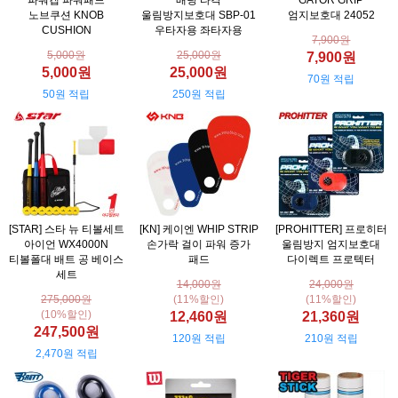
파워캡 파워패드
배팅 타격
GATOR GRIP
노브쿠션 KNOB
울림방지보호대 SBP-01
엄지보호대 24052
CUSHION
우타자용 좌타자용
7,900원
5,000원
25,000원
7,900원
5,000원
25,000원
70원 적립
50원 적립
250원 적립
[STAR] 스타 뉴 티볼세트
[KN] 케이엔 WHIP STRIP
[PROHITTER] 프로히터
아이언 WX4000N
손가락 걸이 파워 증가
울림방지 엄지보호대
티볼폴대 배트 공 베이스
패드
다이렉트 프로텍터
세트
14,000원
24,000원
275,000원
(11%할인)
(11%할인)
(10%할인)
12,460원
21,360원
247,500원
120원 적립
210원 적립
2,470원 적립