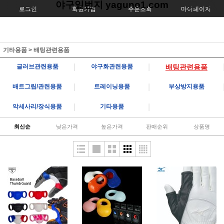
야구일번지 yaguno1.com
로그인
회원가입
주문조회
마이페이지
기타용품
>
배팅관련용품
|
|
글러브관련용품
야구화관련용품
배팅관련용품
|
|
배트그립/관련용품
트레이닝용품
부상방지용품
|
|
악세사리/장식용품
기타용품
최신순
낮은가격
높은가격
판매순위
상품명