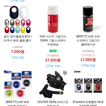
220원 적립
골드 엄지울림보호대 /
SSK 사사키 그립가드
[BRETT] 브렛 슈퍼
타격시 배트 울림 흡수
DM06 그립스프레이
스프레이 그립가드
무료배송
블랙에디션
7,000원
19,000원
7,000원
(11%할인)
27,500원
70원 적립
17,000원
27,500원
170원 적립
270원 적립
[BRETT] 브렛 배트
[SUPER SKIN] 슈퍼스킨
[Franklin] 프랭클린 MLB