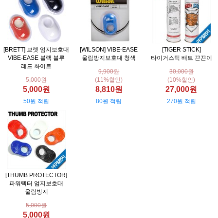
[BRETT] 브렛 엄지보호대
[WILSON] VIBE-EASE
[TIGER STICK]
VIBE-EASE 블랙 블루
울림방지보호대 청색
타이거스틱 배트 끈끈이
레드 화이트
9,900원
30,000원
5,000원
(11%할인)
(10%할인)
5,000원
8,810원
27,000원
50원 적립
80원 적립
270원 적립
[THUMB PROTECTOR]
파워텍터 엄지보호대
울림방지
5,000원
5,000원