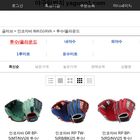
야구일번지 yaguno1.com
로그인
회원가입
주문조회
마이페이지
글러브
>
인코자바 INKOJAVA
>
투수/올라운드
|
|
투수/올라운드
내야수
외야수
|
|
1루미트
포수미트
최신순
낮은가격
높은가격
판매순위
상품명
인코자바 GR BP-
인코자바 RP TW-
인코자바 RP BP-
5(MT/NV)26 투수/
5(RB/BK)25 투수/
5(RD/NV)25 투수/