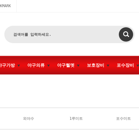
KMARK
야구가방
야구의류
야구헬멧
보호장비
포수장비
외야수
1루미트
포수미트