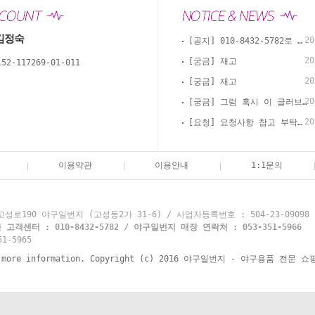
김정숙
20
[공지] 010-8432-5782로 카톡, 문자, 전화로 문의 부탁드립니다.
20
[궁금] 재고
152-117269-01-011
20
[궁금] 재고
20
[궁금] 그럼 혹시 이 글러브 경식으로 써도 괜찮을까요?
20
[요청] 요청사항 참고 부탁드립니다
이용약관
이용안내
1:1문의
로190 야구일번지 (고성동2가 31-6) / 사업자등록번호 : 504-23-09098
객센터 : 010-8432-5782 / 야구일번지 매장 연락처 : 053-351-5966
1-5965
re information. Copyright (c) 2016 야구일번지 - 야구용품 전문 쇼핑몰 y