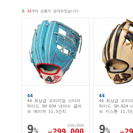
총
12
개의 상품이 검색되었습니다.
44
44
44 최상급 프리미엄 스티어
44 최상급 프리
하이드 SH-034 내야수 글러
하이드 SH-024
브 메이저 11.5인치
브 키스톤 11.5
9
330,000
9
%
%
299,000
2
￦
￦