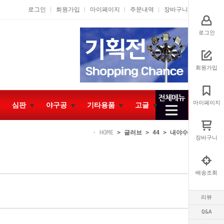
로그인
회원가입
마이페이지
주문내역
장바구니
로그인
회원가입
마이페이지
심판
야구공
기타용품
고글
HOME
>
글러브
>
44
>
내야수
장바구니
배송조회
리뷰
Q&A