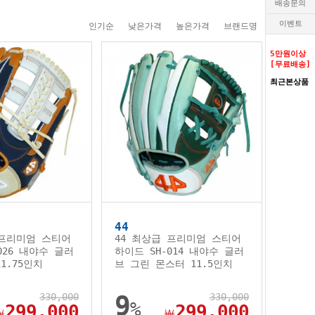
배송문의
이벤트
인기순
낮은가격
높은가격
브랜드명
5만원이상
[무료배송]
최근본상품
44
 프리미엄 스티어
44 최상급 프리미엄 스티어
026 내야수 글러
하이드 SH-014 내야수 글러
1.75인치
브 그린 몬스터 11.5인치
330,000
9
330,000
%
299,000
299,000
￦
￦