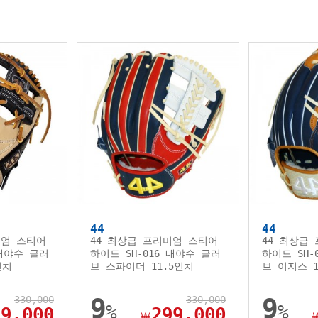
44
44
미엄 스티어
44 최상급 프리미엄 스티어
44 최상급
 내야수 글러
하이드 SH-016 내야수 글러
하이드 SH-
인치
브 스파이더 11.5인치
브 이지스 1
330,000
9
330,000
9
%
%
99,000
299,000
￦