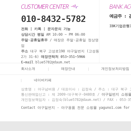
예금주 : 
010-8432-5782
IBK기업은행
전화 | 카톡 | 문자문의 가능
상담시간 평일
AM 10:00 ~ PM 06:00
주말·공휴일휴무
/ 매장은 주말·공휴일 정상영
업
주소
대구 북구 고성로190 야구일번지 (고성동
2가 31-6)
매장연락처 053-351-5966
E-mail
blue5782@daum.net
회사소개
매장안내
개인정보처리방침
네이버카페
상호명 : 야구넘버원 / 대표이사 : 김정숙 / 주소 : 대구 북구 고성
통신판매업신고 : 제 2009-대구북구-0480호 /
야구일번지 쇼핑몰 고
개인정보책임자 : 김정숙(blue5782@daum.net) / FAX : 053-35
Contact 야구일번지 - 야구용품 전문 쇼핑몰 yaguno1.com for mo