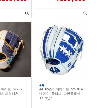
44
어하이드 SY-026
44 US스티어하이드 SY-014
브 드림캐쳐
내야수 글러브 파인플레이
11.5인치