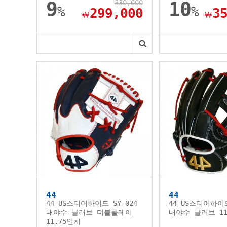
9
330,000
10
%
%
299,000
3
￦
￦
44
44
44 US스티어하이드 SY-024
44 US스티어하이드
내야수 글러브 더블플레이
내야수 글러브 11
11.75인치