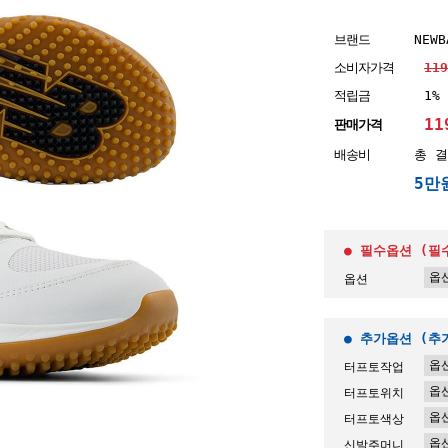
브랜드
NEWB
소비자가격
11
적립금
1%
11
판매가격
배송비
총 결
5만
● 필수옵션 (필
옵션
● 추가옵션 (
터프토작업
터프토위치
터프토색상
신발주머니