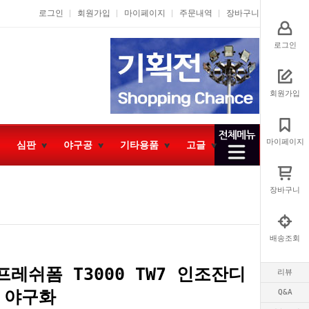
로그인
회원가입
마이페이지
주문내역
장바구니
로그인
회원가입
마이페이지
심판
야구공
기타용품
고글
장바구니
배송조회
레쉬폼 T3000 TW7 인조잔디
리뷰
 야구화
Q&A