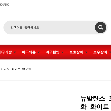
KMARK
야구가방
야구의류
야구헬멧
보호장비
포수장비
인조잔디화 화이트 야구화
뉴발란스 프
화 화이트