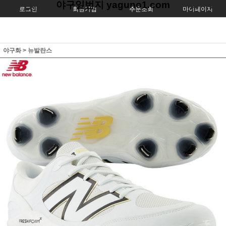
야구일번지 yaguno1.com
로그인
회원가입
주문조회
마이페이지
야구화
>
뉴발란스