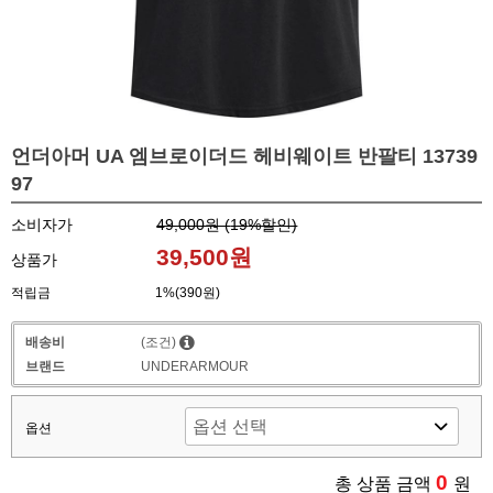
언더아머 UA 엠브로이더드 헤비웨이트 반팔티 13739
97
소비자가
49,000원 (
19
%할인)
39,500원
상품가
적립금
1%(390원)
배송비
(조건)
브랜드
UNDERARMOUR
옵션
0
총 상품 금액
원