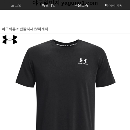
야구일번지 yaguno1.com
로그인
회원가입
주문조회
마이페이지
야구의류
>
반팔티셔츠/하계티