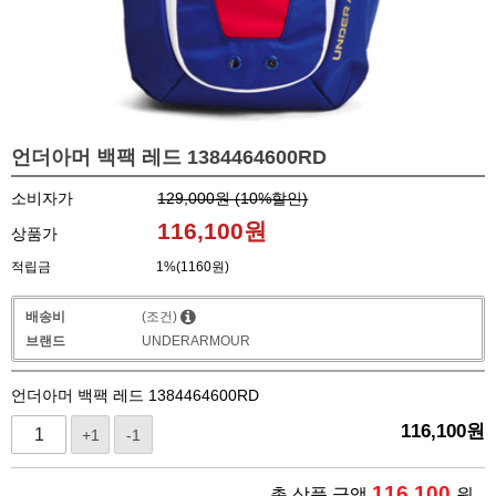
언더아머 백팩 레드 1384464600RD
소비자가
129,000원 (
10
%할인)
116,100
원
상품가
적립금
1%(1160원)
배송비
(조건)
브랜드
UNDERARMOUR
언더아머 백팩 레드 1384464600RD
116,100
원
+1
-1
116,100
총 상품 금액
원