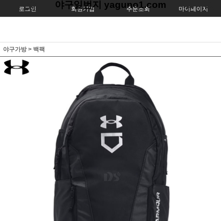
야구일번지 yaguno1.com
로그인
회원가입
주문조회
마이페이지
야구가방
>
백팩