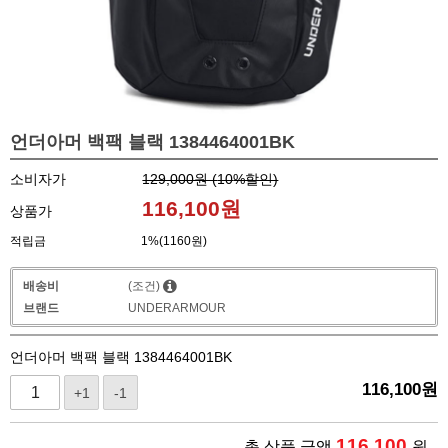
언더아머 백팩 블랙 1384464001BK
소비자가
129,000원 (
10
%할인)
116,100
원
상품가
적립금
1%(1160원)
배송비
(조건)
브랜드
UNDERARMOUR
언더아머 백팩 블랙 1384464001BK
116,100
원
+1
-1
116,100
총 상품 금액
원