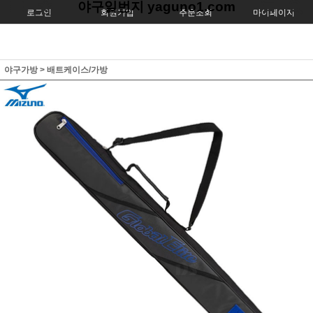
야구일번지 yaguno1.com
로그인
회원가입
주문조회
마이페이지
야구가방
>
배트케이스/가방