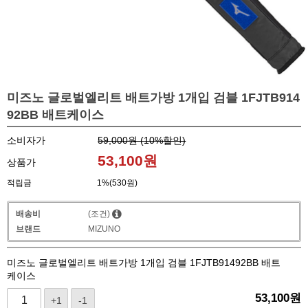
미즈노 글로벌엘리트 배트가방 1개입 검블 1FJTB914
92BB 배트케이스
소비자가
59,000원 (
10
%할인)
53,100
원
상품가
적립금
1%(530원)
배송비
(조건)
브랜드
MIZUNO
미즈노 글로벌엘리트 배트가방 1개입 검블 1FJTB91492BB 배트
케이스
53,100
원
+1
-1