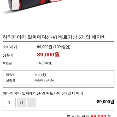
하타케야마 알파에디션-VI 배트가방 6개입 네이비
소비자가
99,000원 (
10
%할인)
89,000
원
상품가
적립금
1%(890원)
배송비
(조건)
브랜드
HATAKEYAMA
하타케야마 알파에디션-VI 배트가방 6개입 네이비
89,000
원
+1
-1
89,000
총 상품 금액
원