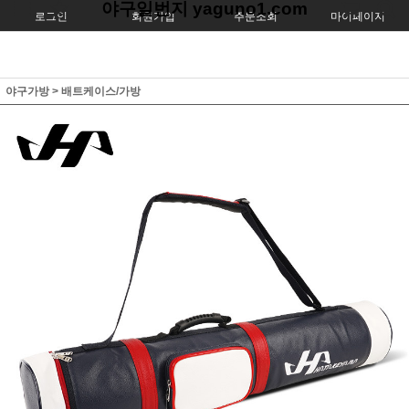
야구일번지 yaguno1.com
로그인
회원가입
주문조회
마이페이지
야구가방
>
배트케이스/가방