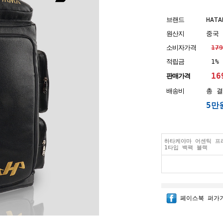
브랜드
HATA
원산지
중국
소비자가격
17
적립금
1%
16
판매가격
배송비
총 결
5만
하타케야마 어센틱 프리
1타입 백팩 블랙
페이스북 퍼가