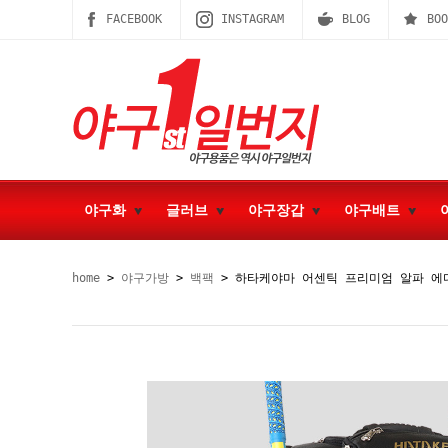
FACEBOOK
INSTAGRAM
BLOG
BOO
야구화
글러브
야구장갑
야구배트
home
>
야구가방
>
백팩
> 하타케야마 어센틱 프리미엄 알파 에디