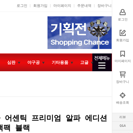
로그인
회원가입
마이페이지
주문내역
장바구니
로그인
회원가입
마이페이지
심판
야구공
기타용품
고글
장바구니
배송조회
 어센틱 프리미엄 알파 에디션
리뷰
백팩 블랙
Q&A