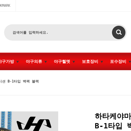
KMARK
야구가방
야구의류
야구헬멧
보호장비
포수장비
션 B-1타입 백팩 블랙
하타케야마
B-1타입 