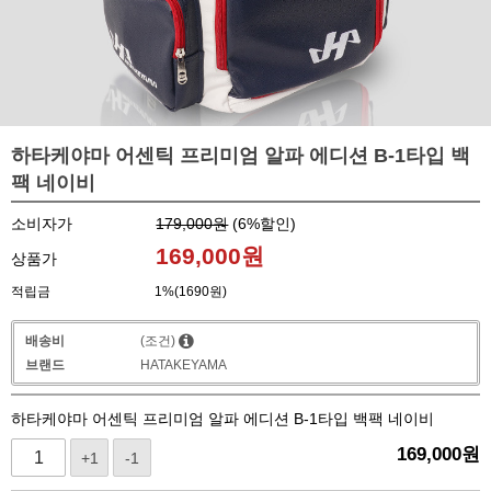
하타케야마 어센틱 프리미엄 알파 에디션 B-1타입 백
팩 네이비
소비자가
179,000원
(
6
%할인)
169,000
원
상품가
적립금
1%(1690원)
배송비
(조건)
브랜드
HATAKEYAMA
하타케야마 어센틱 프리미엄 알파 에디션 B-1타입 백팩 네이비
169,000
원
+1
-1