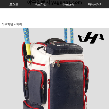
야구일번지 yaguno1.com
로그인
회원가입
주문조회
마이페이지
야구가방
>
백팩