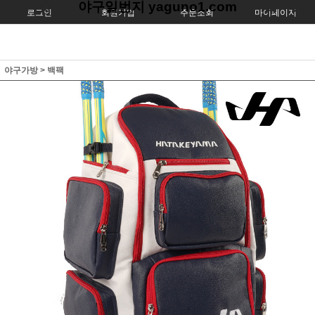
야구일번지 yaguno1.com
로그인
회원가입
주문조회
마이페이지
야구가방
>
백팩