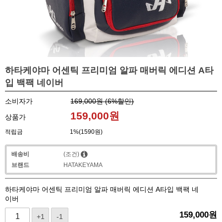
하타케야마 어센틱 프리미엄 알파 매버릭 에디션 A타
입 백팩 네이버
소비자가
169,000원 (
6
%할인)
159,000
원
상품가
적립금
1%(1590원)
배송비
(조건)
브랜드
HATAKEYAMA
하타케야마 어센틱 프리미엄 알파 매버릭 에디션 A타입 백팩 네
이버
159,000
원
+1
-1