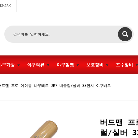
KMARK
야구가방
야구의류
야구헬멧
보호장비
포수장비
버드맨 프로 메이플 나무배트 JR7 내츄럴/실버 33인치 야구배트
버드맨 프
럴/실버 