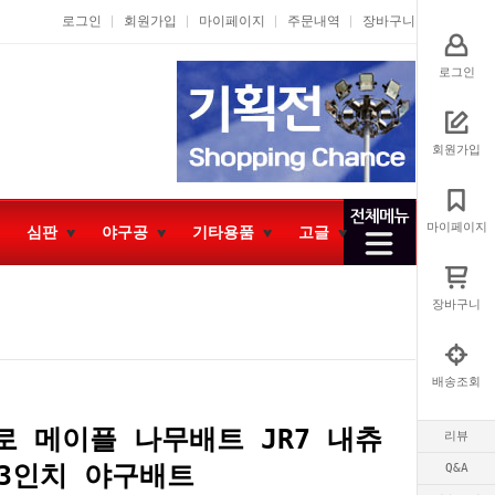
로그인
회원가입
마이페이지
주문내역
장바구니
로그인
회원가입
마이페이지
심판
야구공
기타용품
고글
장바구니
배송조회
로 메이플 나무배트 JR7 내츄
리뷰
33인치 야구배트
Q&A