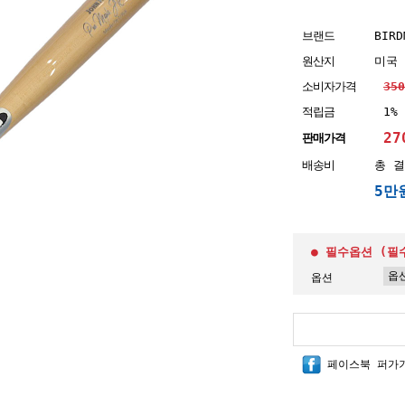
브랜드
BIRD
원산지
미국
소비자가격
35
적립금
1%
27
판매가격
배송비
총 결
5만
● 필수옵션 (필
옵션
페이스북 퍼가