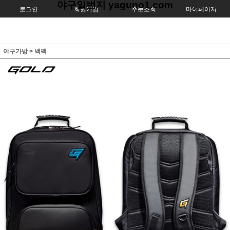
야구일번지 yaguno1.com
로그인
회원가입
주문조회
마이페이지
야구가방
>
백팩