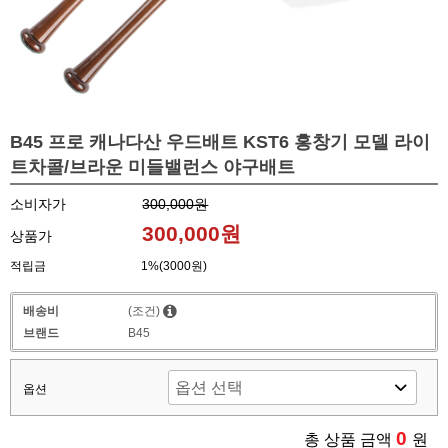
B45 프로 캐나다산 우드배트 KST6 홍창기 모델 라이
트차콜/브라운 미들밸런스 야구배트
소비자가
300,000원
300,000원
상품가
적립금
1%(3000원)
배송비
(조건)
브랜드
B45
옵션
0
총 상품 금액
원