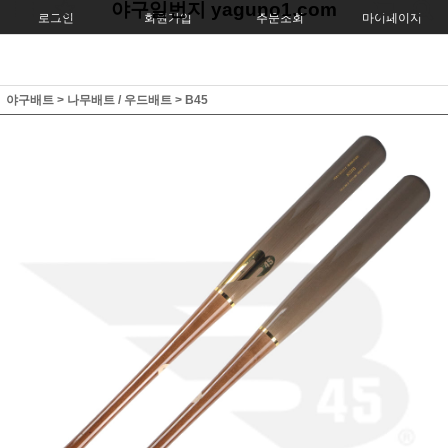
야구일번지 yaguno1.com
로그인
회원가입
주문조회
마이페이지
야구배트
>
나무배트 / 우드배트
>
B45