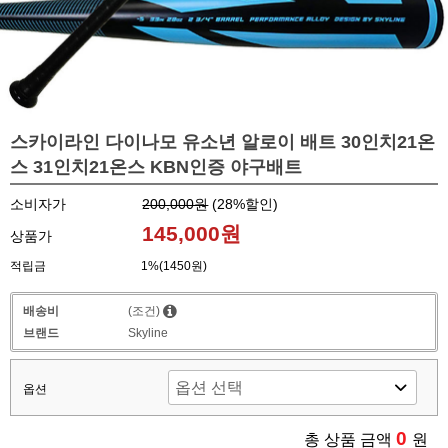
스카이라인 다이나모 유소년 알로이 배트 30인치21온
스 31인치21온스 KBN인증 야구배트
소비자가
200,000원
(
28
%할인)
145,000원
상품가
적립금
1%(1450원)
배송비
(조건)
브랜드
Skyline
옵션
0
총 상품 금액
원