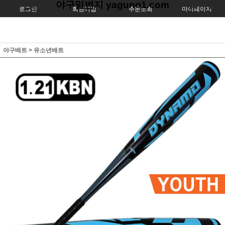
야구일번지 yaguno1.com
로그인
회원가입
주문조회
마이페이지
야구배트
>
유소년배트