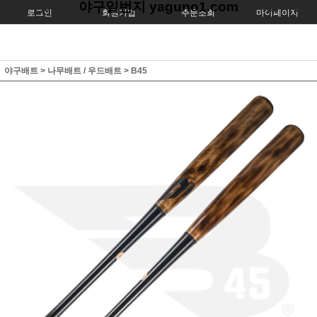
야구일번지 yaguno1.com
로그인
회원가입
주문조회
마이페이지
야구배트
>
나무배트 / 우드배트
>
B45