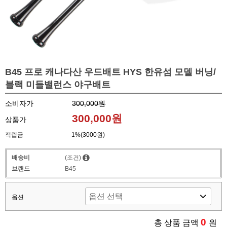
B45 프로 캐나다산 우드배트 HYS 한유섬 모델 버닝/
블랙 미들밸런스 야구배트
소비자가
300,000원
300,000원
상품가
적립금
1%(3000원)
배송비
(조건)
브랜드
B45
옵션
0
총 상품 금액
원