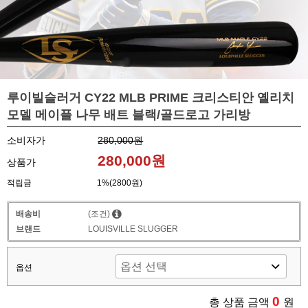
루이빌슬러거 CY22 MLB PRIME 크리스티안 옐리치
모델 메이플 나무 배트 블랙/골드로고 가리방
소비자가
280,000원
280,000원
상품가
적립금
1%(2800원)
배송비
(조건)
브랜드
LOUISVILLE SLUGGER
옵션
0
총 상품 금액
원