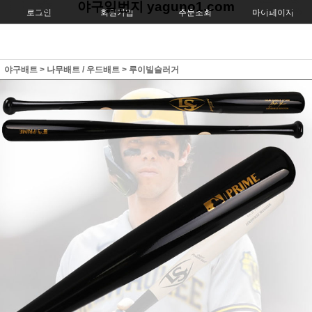
야구일번지 yaguno1.com
로그인
회원가입
주문조회
마이페이지
야구배트
>
나무배트 / 우드배트
>
루이빌슬러거