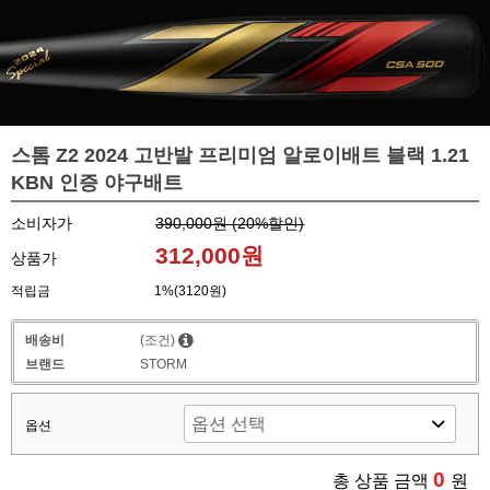
스톰 Z2 2024 고반발 프리미엄 알로이배트 블랙 1.21
KBN 인증 야구배트
소비자가
390,000원 (
20
%할인)
312,000원
상품가
적립금
1%(3120원)
배송비
(조건)
브랜드
STORM
옵션
0
총 상품 금액
원