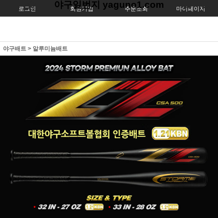
야구일번지 yaguno1.com
로그인
회원가입
주문조회
마이페이지
야구배트
>
알루미늄배트