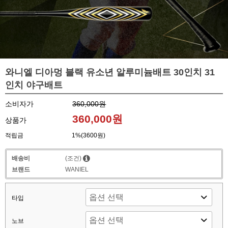
와니엘 디아멍 블랙 유소년 알루미늄배트 30인치 31
인치 야구배트
소비자가
360,000원
360,000원
상품가
적립금
1%(3600원)
배송비
(조건)
브랜드
WANIEL
타입
노브