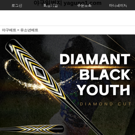
야구일번지 yaguno1.com
로그인
회원가입
주문조회
마이페이지
야구배트
>
유소년배트