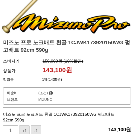
미즈노 프로 노크배트 흰골 1CJWK173920150WG 펑
고배트 92cm 590g
소비자가
159,000원 (
10
%할인)
143,100
원
상품가
적립금
1%(1430원)
배송비
(조건)
브랜드
MIZUNO
미즈노 프로 노크배트 흰골 1CJWK173920150WG 펑고배트
92cm 590g
143,100
원
+1
-1