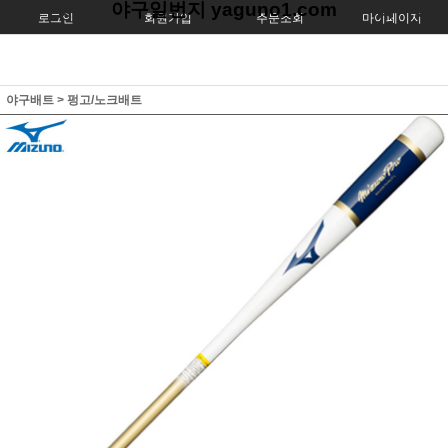
야구일번지 yaguno1.com
로그인
회원가입
주문조회
마이페이지
야구배트
>
펑고/노크배트