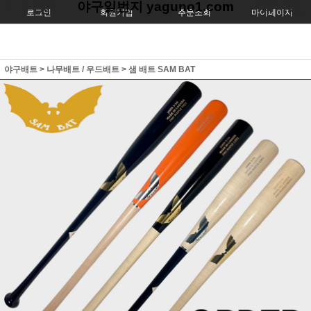
야구일번지 yaguno1.com
로그인
회원가입
주문조회
마이페이지
야구배트
>
나무배트 / 우드배트
>
샘 배트 SAM BAT