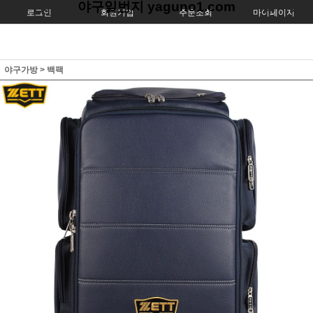
야구일번지 yaguno1.com
로그인
회원가입
주문조회
마이페이지
야구가방
>
백팩