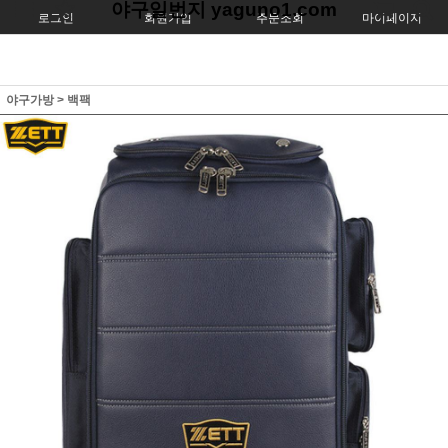
야구일번지 yaguno1.com
로그인
회원가입
주문조회
마이페이지
야구가방
>
백팩