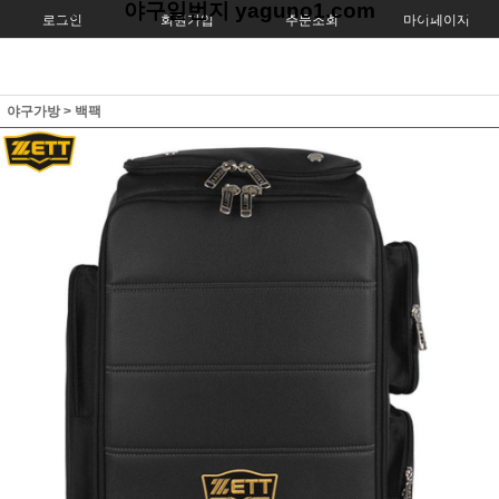
야구일번지 yaguno1.com
로그인
회원가입
주문조회
마이페이지
야구가방
>
백팩