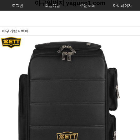
야구일번지 yaguno1.com
로그인
회원가입
주문조회
마이페이지
야구가방
>
백팩