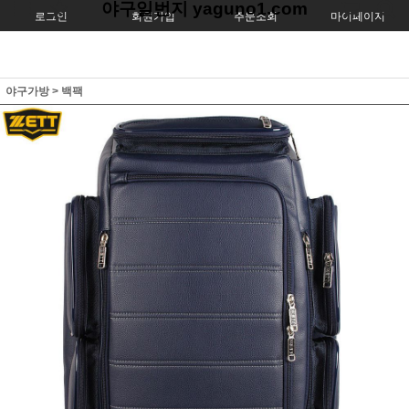
야구일번지 yaguno1.com
로그인
회원가입
주문조회
마이페이지
야구가방
>
백팩