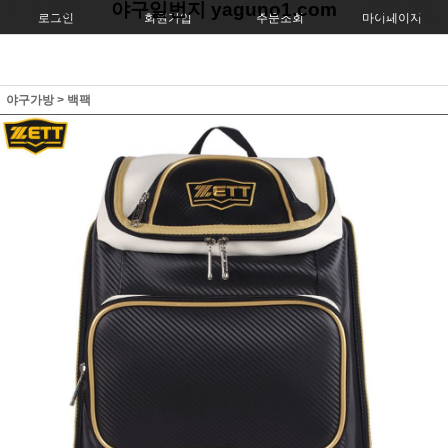
야구일번지 yaguno1.com
로그인
회원가입
주문조회
마이페이지
야구가방
>
백팩