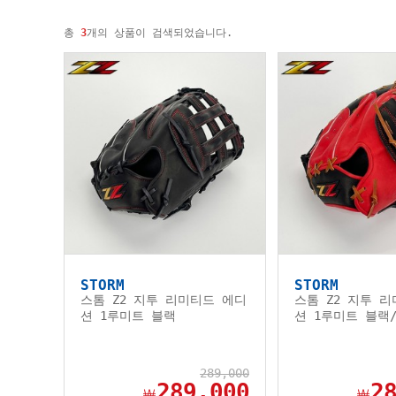
총
3
개의 상품이 검색되었습니다.
STORM
STORM
스톰 Z2 지투 리미티드 에디
스톰 Z2 지투 
션 1루미트 블랙
션 1루미트 블랙
289,000
289,000
2
￦
￦