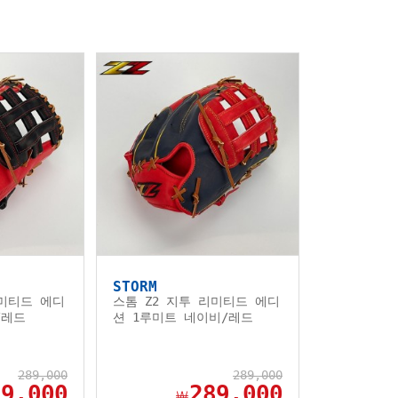
STORM
리미티드 에디
스톰 Z2 지투 리미티드 에디
/레드
션 1루미트 네이비/레드
289,000
289,000
89,000
289,000
￦