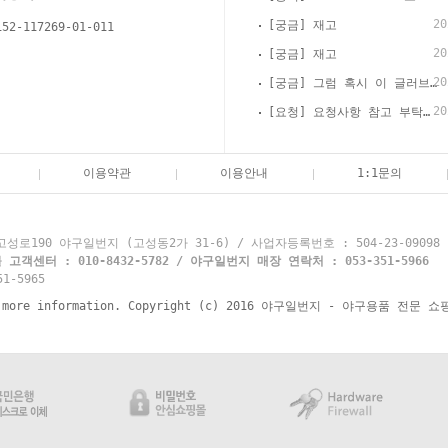
20
[궁금] 재고
152-117269-01-011
20
[궁금] 재고
20
[궁금] 그럼 혹시 이 글러브 경식으로 써도 괜찮을까요?
20
[요청] 요청사항 참고 부탁드립니다
이용약관
이용안내
1:1문의
로190 야구일번지 (고성동2가 31-6) / 사업자등록번호 : 504-23-09098
객센터 : 010-8432-5782 / 야구일번지 매장 연락처 : 053-351-5966
1-5965
re information. Copyright (c) 2016 야구일번지 - 야구용품 전문 쇼핑몰 y