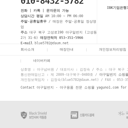
010-8432-5782
IBK기업은행
전화 | 카톡 | 문자문의 가능
상담시간 평일
AM 10:00 ~ PM 06:00
주말·공휴일휴무
/ 매장은 주말·공휴일 정상영
업
주소
대구 북구 고성로190 야구일번지 (고성동
2가 31-6)
매장연락처 053-351-5966
E-mail
blue5782@daum.net
회사소개
매장안내
개인정보처리방침
네이버카페
상호명 : 야구넘버원 / 대표이사 : 김정숙 / 주소 : 대구 북구 고성
통신판매업신고 : 제 2009-대구북구-0480호 /
야구일번지 쇼핑몰 고
개인정보책임자 : 김정숙(blue5782@daum.net) / FAX : 053-35
Contact 야구일번지 - 야구용품 전문 쇼핑몰 yaguno1.com for mo