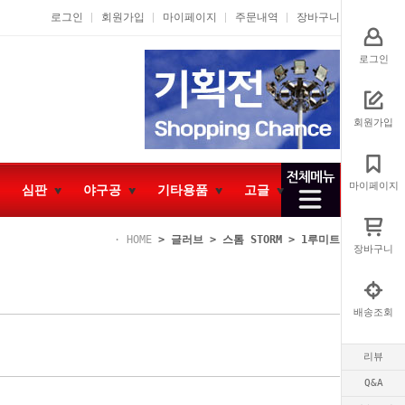
로그인
회원가입
마이페이지
주문내역
장바구니
로그인
회원가입
마이페이지
심판
야구공
기타용품
고글
HOME
>
글러브
>
스톰 STORM
>
1루미트
장바구니
배송조회
리뷰
Q&A