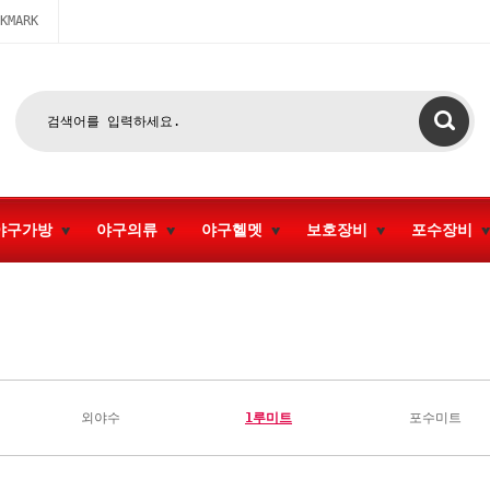
KMARK
야구가방
야구의류
야구헬멧
보호장비
포수장비
외야수
1루미트
포수미트